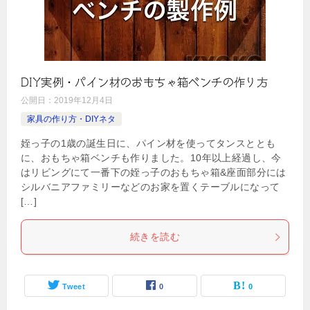
DIY実例・パイン材のおもちゃ箱ベンチの作り方
公開日：
2019年12月4日
家具の作り方・DIYネタ
姪っ子の1歳の誕生日に、パイン材を使ってタンスととも
に、おもちゃ箱ベンチも作りました。10年以上経過し、今
はリビングにて一番下の姪っ子のおもちゃ箱&座面部分には
シルバニアファミリーなどのお家を置くテーブルになって
[…]
続きを読む
Tweet
0
0