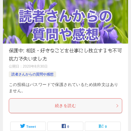
保護中: 相談・好きなことを仕事にし独立するも不可
抗力で失いました
公開日：
2020年8月30日
読者さんからの質問や感想
この投稿はパスワードで保護されているため抜粋文はあり
ません。
続きを読む
Tweet
0
0