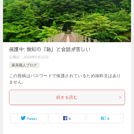
保護中: 無知の『恥』と会話が苦しい
公開日：
2024年5月22日
家具職人ブログ
この投稿はパスワードで保護されているため抜粋文はあり
ません。
続きを読む
Tweet
0
0