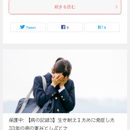
続きを読む
Tweet
0
0
保護中: 【病の記録3】生き耐えるために発症した
33年の病の重みとしぶとさ