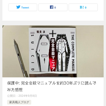
Tweet
0
0
保護中: 完全自殺マニュアルを約30年ぶりに読んで
みた感想
公開日：
2024年9月8日
家具職人ブログ