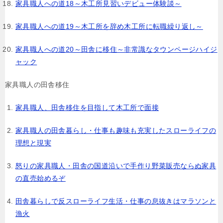
家具職人への道18～木工所見習いデビュー体験談～
家具職人への道19～木工所を辞め木工所に転職繰り返し～
家具職人への道20～田舎に移住～非常識なタウンページハイジ
ャック
家具職人の田舎移住
家具職人、田舎移住を目指して木工所で面接
家具職人の田舎暮らし・仕事も趣味も充実したスローライフの
理想と現実
怒りの家具職人・田舎の国道沿いで手作り野菜販売ならぬ家具
の直売始めるぞ
田舎暮らしで反スローライフ生活・仕事の息抜きはマラソンと
漁火