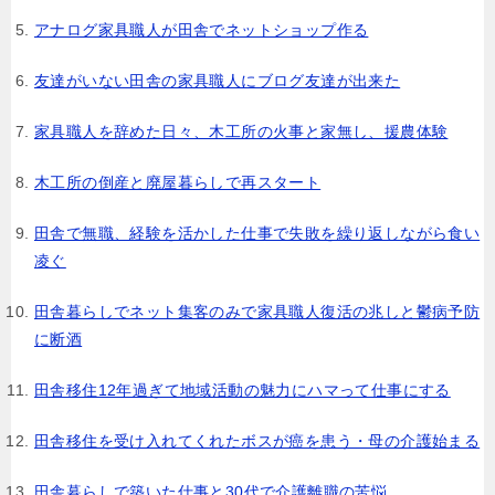
アナログ家具職人が田舎でネットショップ作る
友達がいない田舎の家具職人にブログ友達が出来た
家具職人を辞めた日々、木工所の火事と家無し、援農体験
木工所の倒産と廃屋暮らしで再スタート
田舎で無職、経験を活かした仕事で失敗を繰り返しながら食い
凌ぐ
田舎暮らしでネット集客のみで家具職人復活の兆しと鬱病予防
に断酒
田舎移住12年過ぎて地域活動の魅力にハマって仕事にする
田舎移住を受け入れてくれたボスが癌を患う・母の介護始まる
田舎暮らしで築いた仕事と30代で介護離職の苦悩