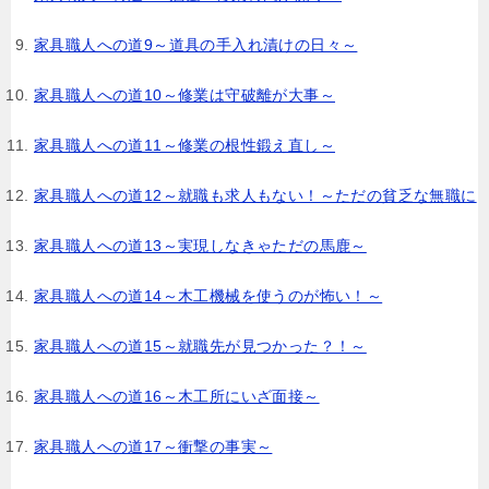
家具職人への道9～道具の手入れ漬けの日々～
家具職人への道10～修業は守破離が大事～
家具職人への道11～修業の根性鍛え直し～
家具職人への道12～就職も求人もない！～ただの貧乏な無職に
家具職人への道13～実現しなきゃただの馬鹿～
家具職人への道14～木工機械を使うのが怖い！～
家具職人への道15～就職先が見つかった？！～
家具職人への道16～木工所にいざ面接～
家具職人への道17～衝撃の事実～