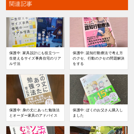
関連記事
保護中: 家具設計にも役立つ一
保護中: 認知行動療法で考え方
生使えるサイズ事典住宅のリア
のクセ、行動のクセの問題解決
ル寸法
をする
保護中: 身の丈にあった勉強法
保護中: ぼくのお父さん購入し
とオーダー家具のアドバイス
ました