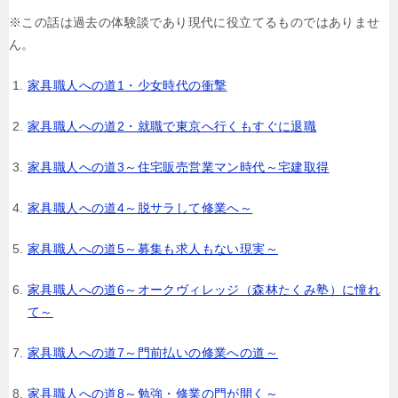
シ
※この話は過去の体験談であり現代に役立てるものではありませ
ョ
ん。
ン
家具職人への道1・少女時代の衝撃
家具職人への道2・就職で東京へ行くもすぐに退職
家具職人への道3～住宅販売営業マン時代～宅建取得
家具職人への道4～脱サラして修業へ～
家具職人への道5～募集も求人もない現実～
家具職人への道6～オークヴィレッジ（森林たくみ塾）に憧れ
て～
家具職人への道7～門前払いの修業への道～
家具職人への道8～勉強・修業の門が開く～