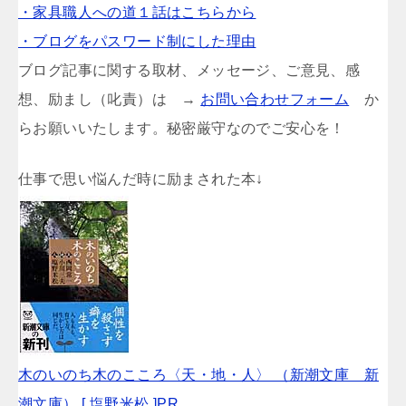
・家具職人への道１話はこちらから
・ブログをパスワード制にした理由
ブログ記事に関する取材、メッセージ、ご意見、感
想、励まし（叱責）は →
お問い合わせフォーム
か
らお願いいたします。秘密厳守なのでご安心を！
仕事で思い悩んだ時に励まされた本↓
木のいのち木のこころ〈天・地・人〉 （新潮文庫 新
潮文庫） [ 塩野米松 ]PR