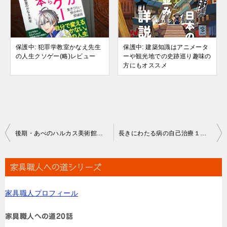
保護中: 犯罪学教室かなえ先生
保護中: 建築知識はアニメータ
の人生クソゲー(略)レビュー
ーや観光地での史跡巡り趣味の
方にもオススメ
投
後期・あべのハルカス美術館広重展に没入
長きにわたる病の自己治療１ヶ月経過・今後のサンプルに情報配信検討中
稿
ナ
家具職人への道シリーズ
ビ
家具職人プロフィール
ゲ
ー
家具職人への道20話