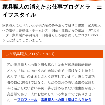
家具職人の消えたお仕事ブログとラ
イフスタイル
家具職人になりたいと子供の頃の夢を追って脱サラ修業！家具職人
への道や田舎移住・ホームレス・倒産・無職からの復活・DIYとオ
ーダー家具製作事例写真・田舎暮らしを書き綴ったブログ1500ペー
ジほど消えてしまいました…
この家具職人ブログについて
私の家具職人への道と田舎暮らしは未だ起承転転転転転…
どんな『結』に向かうのか未知の道で、情けなくも恥をし
のんで『転』のまましぶとく運営しています。決して成功
者の自己啓発話ではなく、ただの自分の痛い過去の記録と
今に活かせない古い事例・夢が諦められない往生際が悪い
妄想話であり、人にお勧めしている生き方ではありませ
ん。⇒
・
プロフィール
家具職人への道１話はこちらから