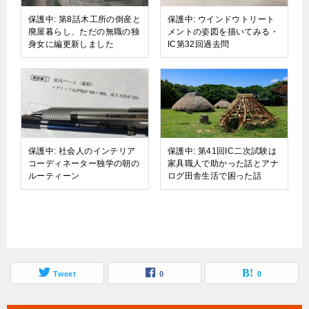
保護中: 第8話木工所の倒産と
保護中: ウインドウトリート
廃屋暮らし、ただの無職の独
メントの姿図を描いてみる・
身女に編更新しました
IC第32回過去問
保護中: 社会人のインテリア
保護中: 第41回IC二次試験は
コーディネーター独学の朝の
家具職人で助かった話とアナ
ルーティーン
ログ田舎生活で困った話
Tweet
0
0