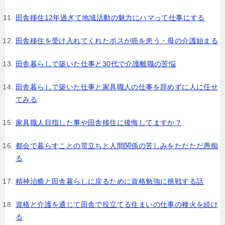
田舎移住12年過ぎて地域活動の魅力にハマって仕事にする
田舎移住を受け入れてくれたボスが癌を患う・母の介護始まる
田舎暮らしで築いた仕事と30代で介護離職の苦悩
田舎暮らしで築いた仕事と家具職人の仕事を辞めずに人に任せ
てみる
家具職人目指した事や田舎移住に後悔してますか？
都会で暮らすことの苛立ちと人間関係の苦しみをただただ愚痴
る
精神治癒と田舎暮らしに戻るために資格勉強に挑戦する話
資格と介護を通じて田舎で役立てる住まいの仕事の種火を続け
る