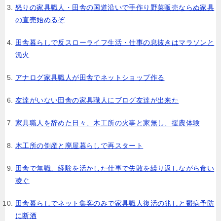
怒りの家具職人・田舎の国道沿いで手作り野菜販売ならぬ家具
の直売始めるぞ
田舎暮らしで反スローライフ生活・仕事の息抜きはマラソンと
漁火
アナログ家具職人が田舎でネットショップ作る
友達がいない田舎の家具職人にブログ友達が出来た
家具職人を辞めた日々、木工所の火事と家無し、援農体験
木工所の倒産と廃屋暮らしで再スタート
田舎で無職、経験を活かした仕事で失敗を繰り返しながら食い
凌ぐ
田舎暮らしでネット集客のみで家具職人復活の兆しと鬱病予防
に断酒