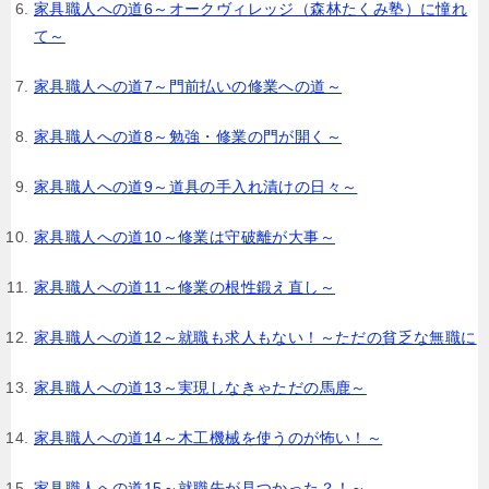
家具職人への道6～オークヴィレッジ（森林たくみ塾）に憧れ
て～
家具職人への道7～門前払いの修業への道～
家具職人への道8～勉強・修業の門が開く～
家具職人への道9～道具の手入れ漬けの日々～
家具職人への道10～修業は守破離が大事～
家具職人への道11～修業の根性鍛え直し～
家具職人への道12～就職も求人もない！～ただの貧乏な無職に
家具職人への道13～実現しなきゃただの馬鹿～
家具職人への道14～木工機械を使うのが怖い！～
家具職人への道15～就職先が見つかった？！～