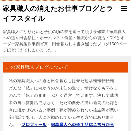
家具職人の消えたお仕事ブログとラ
イフスタイル
家具職人になりたいと子供の頃の夢を追って脱サラ修業！家具職人
への道や田舎移住・ホームレス・倒産・無職からの復活・DIYとオ
ーダー家具製作事例写真・田舎暮らしを書き綴ったブログ1500ペー
ジほど消えてしまいました…
この家具職人ブログについて
私の家具職人への道と田舎暮らしは未だ起承転転転転転…
どんな『結』に向かうのか未知の道で、情けなくも恥をし
のんで『転』のまましぶとく運営しています。決して成功
者の自己啓発話ではなく、ただの自分の痛い過去の記録と
今に活かせない古い事例・夢が諦められない往生際が悪い
妄想話であり、人にお勧めしている生き方ではありませ
ん。⇒
・
プロフィール
家具職人への道１話はこちらから