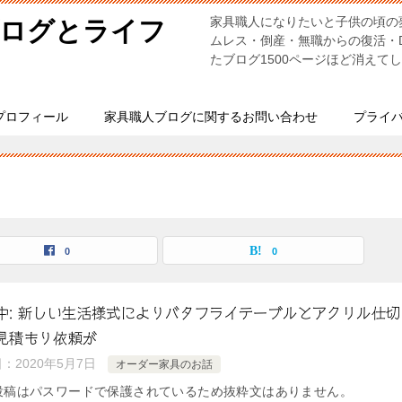
家具職人になりたいと子供の頃の
ブログとライフ
ムレス・倒産・無職からの復活・
たブログ1500ページほど消えて
プロフィール
家具職人ブログに関するお問い合わせ
プライ
0
0
中: 新しい生活様式によりバタフライテーブルとアクリル仕切
見積もり依頼が
日：
2020年5月7日
オーダー家具のお話
投稿はパスワードで保護されているため抜粋文はありません。