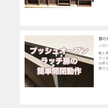
扉の
公開
軽く
ラッ
の吊
面で [