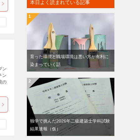
本日よく読まれている記事
育った環境と職場環境は悪い方が有利に
染まっていく話
プン
チン
境の
独学で挑んだ2026年二級建築士学科試験
結果速報（仮）