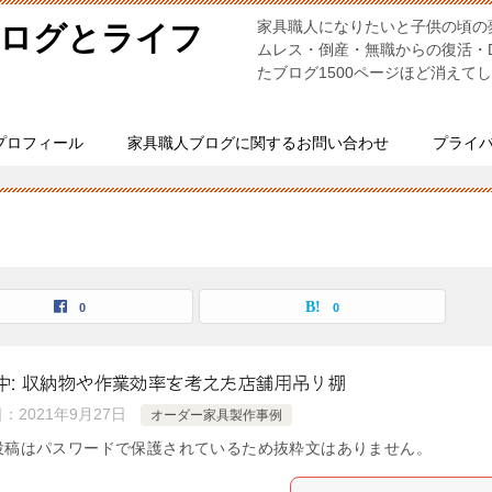
家具職人になりたいと子供の頃の
ブログとライフ
ムレス・倒産・無職からの復活・
たブログ1500ページほど消えて
プロフィール
家具職人ブログに関するお問い合わせ
プライ
0
0
中: 収納物や作業効率を考えた店舗用吊り棚
日：
2021年9月27日
オーダー家具製作事例
投稿はパスワードで保護されているため抜粋文はありません。