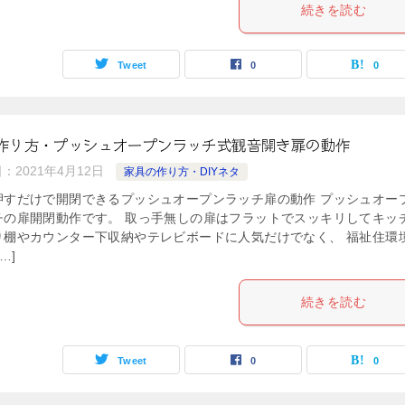
続きを読む
Tweet
0
0
作り方・プッシュオープンラッチ式観音開き扉の動作
日：
2021年4月12日
家具の作り方・DIYネタ
押すだけで開閉できるプッシュオープンラッチ扉の動作 プッシュオー
チの扉開閉動作です。 取っ手無しの扉はフラットでスッキリしてキッ
り棚やカウンター下収納やテレビボードに人気だけでなく、 福祉住環
…]
続きを読む
Tweet
0
0