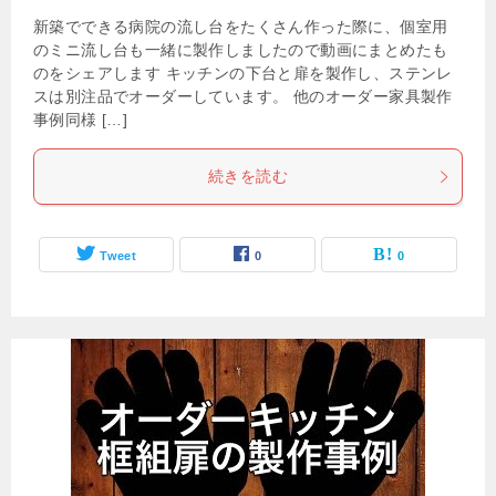
新築でできる病院の流し台をたくさん作った際に、個室用
のミニ流し台も一緒に製作しましたので動画にまとめたも
のをシェアします キッチンの下台と扉を製作し、ステンレ
スは別注品でオーダーしています。 他のオーダー家具製作
事例同様 […]
続きを読む
Tweet
0
0