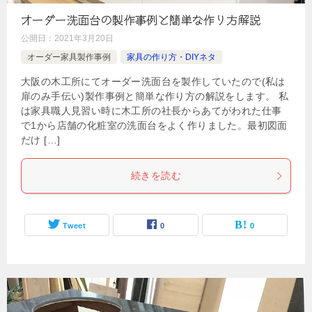
オーダー洗面台の製作事例と簡単な作り方解説
公開日：
2021年3月20日
オーダー家具製作事例
家具の作り方・DIYネタ
大阪の木工所にてオーダー洗面台を製作していたので(私は
扉のみ手伝い)製作事例と簡単な作り方の解説をします。 私
は家具職人見習い時に木工所の社長からあてがわれた仕事
で1から店舗の化粧室の洗面台をよく作りました。最初図面
だけ […]
続きを読む
Tweet
0
0