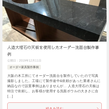
人造大理石の天板を使用したオーダー洗面台製作事
例
公開日：
2019年12月11日
オーダー家具製作事例
大阪の木工所にてオーダー洗面台を製作していたので写真
撮影しました。工場にて製作途中&依頼があった業者さんに
納品なので設置事例はありませんが… 人造大理石の天板は
特注で依頼し、お客様が使用する洗面ボウルの大きさに合
[…]
続きを読む