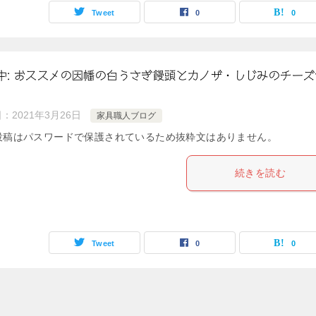
Tweet
0
0
中: おススメの因幡の白うさぎ饅頭とカノザ・しじみのチーズ
日：
2021年3月26日
家具職人ブログ
投稿はパスワードで保護されているため抜粋文はありません。
続きを読む
Tweet
0
0