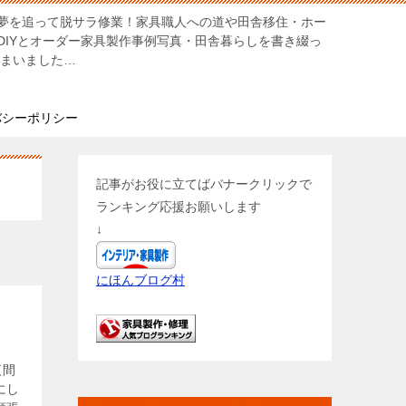
夢を追って脱サラ修業！家具職人への道や田舎移住・ホー
DIYとオーダー家具製作事例写真・田舎暮らしを書き綴っ
しまいました…
バシーポリシー
記事がお役に立てばバナークリックで
ランキング応援お願いします
↓
にほんブログ村
夜間
にし