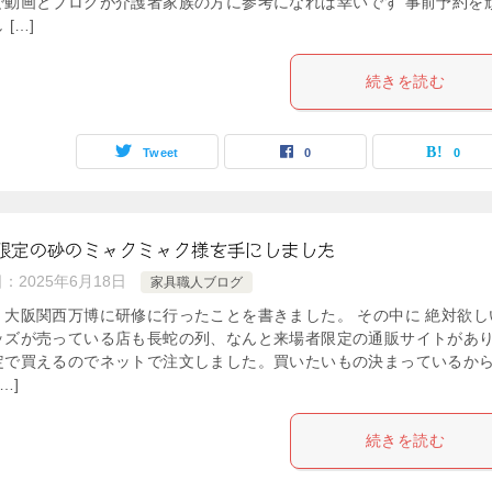
で動画とブログが介護者家族の方に参考になれば幸いです 事前予約を
 […]
続きを読む
Tweet
0
0
限定の砂のミャクミャク様を手にしました
日：
2025年6月18日
家具職人ブログ
、大阪関西万博に研修に行ったことを書きました。 その中に 絶対欲し
ッズが売っている店も長蛇の列、なんと来場者限定の通販サイトがあり
定で買えるのでネットで注文しました。買いたいもの決まっているか
…]
続きを読む