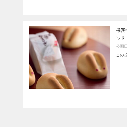
保護
ンド
公開
この