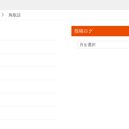
鳥取話
投稿ログ