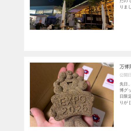
たの
りまし
万博
公開
先日
博グ
日限
りが [