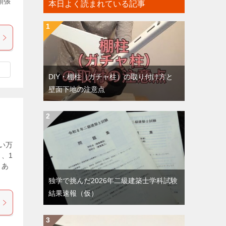
頑張
本日よく読まれている記事
DIY・棚柱（ガチャ柱）の取り付け方と
壁面下地の注意点
い万
、1
らあ
独学で挑んだ2026年二級建築士学科試験
結果速報（仮）