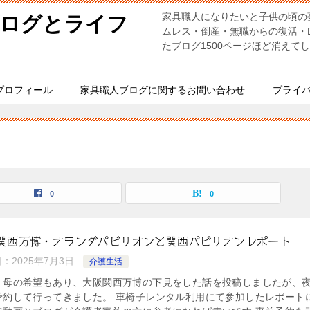
家具職人になりたいと子供の頃の
ブログとライフ
ムレス・倒産・無職からの復活・
たブログ1500ページほど消えて
プロフィール
家具職人ブログに関するお問い合わせ
プライ
0
0
関西万博・オランダパビリオンと関西パビリオンレポート
日：
2025年7月3日
介護生活
、母の希望もあり、大阪関西万博の下見をした話を投稿しましたが、
予約して行ってきました。 車椅子レンタル利用にて参加したレポート