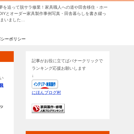
夢を追って脱サラ修業！家具職人への道や田舎移住・ホー
DIYとオーダー家具製作事例写真・田舎暮らしを書き綴っ
しまいました…
バシーポリシー
記事がお役に立てばバナークリックで
ランキング応援お願いします
↓
い
具
にほんブログ村
ッ