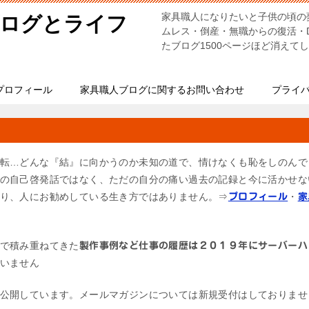
家具職人になりたいと子供の頃の
ブログとライフ
ムレス・倒産・無職からの復活・
たブログ1500ページほど消えて
プロフィール
家具職人ブログに関するお問い合わせ
プライ
転…どんな『結』に向かうのか未知の道で、情けなくも恥をしのんで
の自己啓発話ではなく、ただの自分の痛い過去の記録と今に活かせな
り、人にお勧めしている生き方ではありません。⇒
・
プロフィール
家
で積み重ねてきた
製作事例など仕事の履歴は２０１９年にサーバーハ
いません
公開しています。メールマガジンについては新規受付はしておりませ