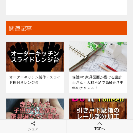
関連記事
オーダーキッチン製作・スライ
保護中: 家具図面が描ける設計
ド棚付きレンジ台
士さん・人材不足で高齢化？中
年のチャンス！
TOPへ
シェア