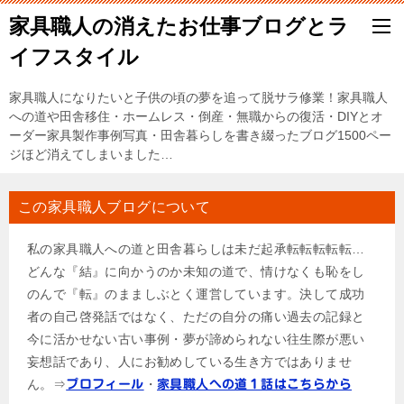
家具職人の消えたお仕事ブログとラ
イフスタイル
家具職人になりたいと子供の頃の夢を追って脱サラ修業！家具職人
への道や田舎移住・ホームレス・倒産・無職からの復活・DIYとオ
ーダー家具製作事例写真・田舎暮らしを書き綴ったブログ1500ペー
ジほど消えてしまいました…
この家具職人ブログについて
私の家具職人への道と田舎暮らしは未だ起承転転転転転…
どんな『結』に向かうのか未知の道で、情けなくも恥をし
のんで『転』のまましぶとく運営しています。決して成功
者の自己啓発話ではなく、ただの自分の痛い過去の記録と
今に活かせない古い事例・夢が諦められない往生際が悪い
妄想話であり、人にお勧めしている生き方ではありませ
ん。⇒
・
プロフィール
家具職人への道１話はこちらから