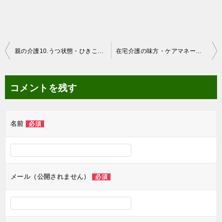
投
親の介護10.うつ状態・ひきこもりから介護と仕事を両立できるまで
在宅介護の味方・ケアマネージャーとデイサービスに感謝
稿
ナ
コメントを残す
ビ
ゲ
名前
必須
ー
シ
ョ
ン
メール（公開されません）
必須