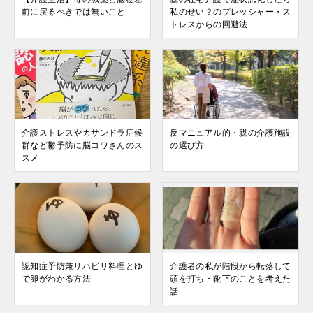
前に戻るべきでは無いこと
私のせい？のプレッシャー・ス
トレスからの回避法
介護ストレスやカサンドラ症候
反マニュアル的・親の介護施設
群など鬱予防に脳コワさんのス
の選び方
スメ
認知症予防兼リハビリ料理とゆ
介護者の私が階段から転落して
で卵がわかる方法
頭を打ち・靴下のことを考えた
話