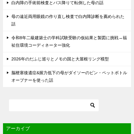
白内障の手術前検査とバス降りて転倒した母の話
母の遠近両用眼鏡の作り直し検査で白内障診断を薦められた
話
令和8年二級建築士の学科試験受験の仮結果と製図に挑戦→福
祉住環境コーディネーター強化
2026年のだふじ巡りとノモの国と大屋根リング模型
脳梗塞後遺症&握力低下の母がダイソーのビン・ペットボトル
オープナーを使った話
アーカイブ