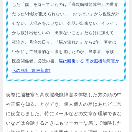
した「僕」を待っていたのは「高次脳機能障害」の世界
だった!小銭が数えられない、「おっぱい」から視線が外
せない、人混みを歩けない、会話が出来ない、イライラ
から抜け出せないの「出来ないこと」だらけに加えて、
夜泣き、号泣の日々。『脳が壊れた』から2年、著者は
いかにして飛躍的な回復を遂げたのか。当事者、家族、
医療関係者、必読の書。
脳は回復する 高次脳機能障害か
らの脱出 (新潮新書)
実際に脳梗塞と高次脳機能障害を体験した方の頭の中
や苦悩を知ることができ、個人個人の差はあれど非常
に役立ちました。特にメールなどの文章が理解できな
いなどは会話するときにもツーカーな感じで簡略した