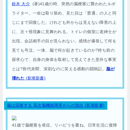
鈴木 大介
(著)41歳の時、突然の脳梗塞に襲われたルポ
ライター。一命は取り留め、見た目は「普通」の人と同
じにまで回復した。けれども外からは見えない障害の上
に、次々怪現象に見舞われる。トイレの個室に老紳士が
出現。会話相手の目が見られない。感情が爆発して何を
見ても号泣。一体、脳で何が起きているのか?持ち前の
探求心で、自身の身体を取材して見えてきた意外な事実
とは?前代未聞、深刻なのに笑える感動の闘病記。
脳が
壊れた
(新潮新書)
脳は回復する 高次脳機能障害からの脱出 (新潮新書)
41歳で脳梗塞を発症。リハビリを重ね、日常生活に復帰