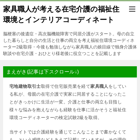
家具職人が考える在宅介護の福祉住
環境とインテリアコーディネート
脳梗塞の後遺症・高次脳機能障害で同居介護がスタート。母の自立
した暮らしと自分の生活と仕事の両立を考え福祉住環境コーディネ
ーター2級取得・今後も勉強しながら家具職人の娘目線で独身介護体
験談や在宅介護・おひとり様老後に役立つことを記載します
まえがき(記事は下スクロール↓)
宅地建物取引士
取得で住宅販売業を経て
家具職人
をしてい
る私が、母親の在宅介護で実家に同居することになったこ
とがきっかけに生活が一変。介護と仕事の両立も目指し
様々な悩みを抱えながらも経験を仕事に活かそうと福祉住
環境コーディネーターの検定試験2級を取得。
当サイトでは介護経験を通じてこんなことまで書かなくて
も…という感情などもあえて記載していますが、その理由