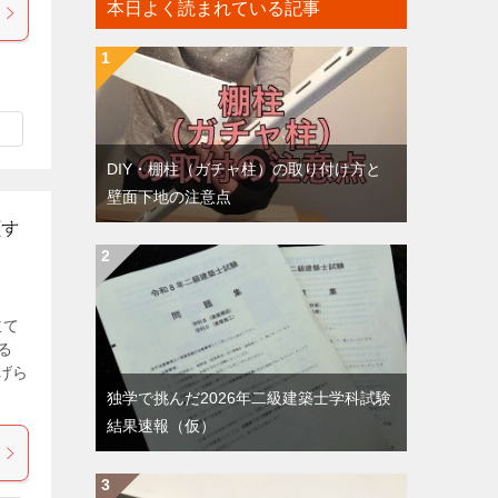
本日よく読まれている記事
DIY・棚柱（ガチャ柱）の取り付け方と
壁面下地の注意点
戻す
立て
る
げら
独学で挑んだ2026年二級建築士学科試験
結果速報（仮）