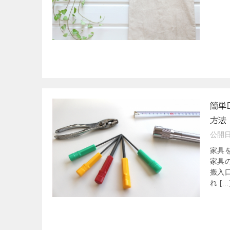
簡単
方法
公開
家具
家具
搬入
れ […