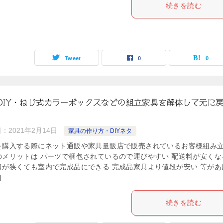
続きを読む
Tweet
0
0
DIY・ねじ式カラーボックスなどの組立家具を解体して元に
日：
2021年2月14日
家具の作り方・DIYネタ
を購入する際にネット通販や家具量販店で販売されているお客様組み
のメリットは パーツで梱包されているので運びやすい 配送料が安くな
口が狭くても室内で完成品にできる 完成品家具より値段が安い 等があ
]
続きを読む