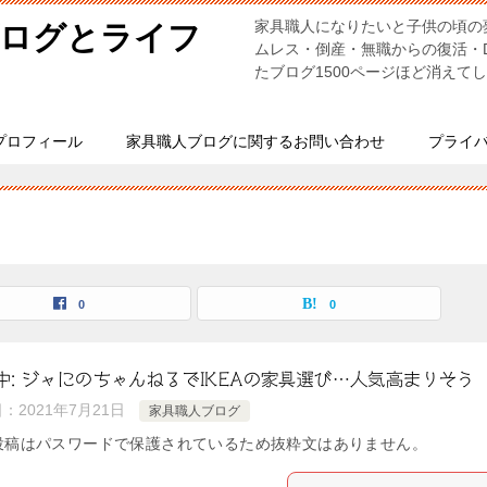
家具職人になりたいと子供の頃の
ブログとライフ
ムレス・倒産・無職からの復活・
たブログ1500ページほど消えて
プロフィール
家具職人ブログに関するお問い合わせ
プライ
0
0
中: ジャにのちゃんねるでIKEAの家具選び…人気高まりそう
日：
2021年7月21日
家具職人ブログ
投稿はパスワードで保護されているため抜粋文はありません。