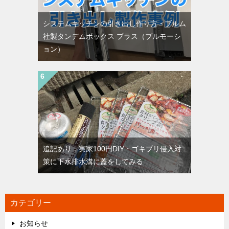
システムキッチンの引き出し作り方・ブルム
社製タンデムボックス プラス（ブルモーシ
ョン）
追記あり：実家100円DIY・ゴキブリ侵入対
策に下水排水溝に蓋をしてみる
カテゴリー
お知らせ