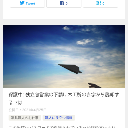
Tweet
0
0
保護中: 独立自営業の下請け木工所の赤字から脱却す
るには
公開日：
2021年4月25日
家具職人のお仕事
職人に役立つ情報
この投稿はパスワードで保護されているため抜粋文はあり