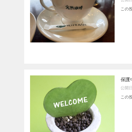
この
保護
公開
この