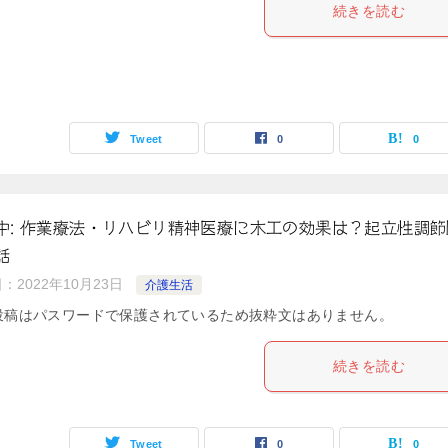
続きを読む
Tweet
0
0
中: 作業療法・リハビリ精神医療に木工の効果は？起立性調節
話
日：
2022年10月23日
介護生活
投稿はパスワードで保護されているため抜粋文はありません。
続きを読む
Tweet
0
0