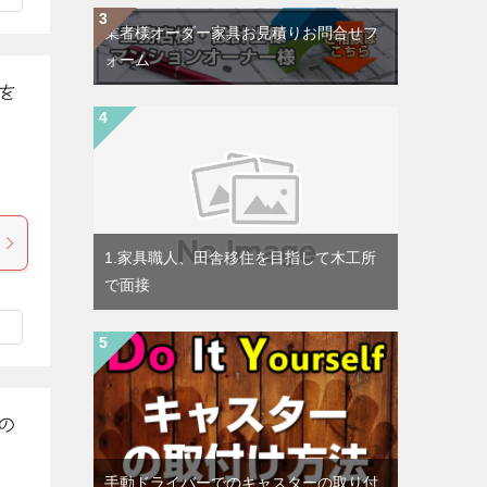
業者様オーダー家具お見積りお問合せフ
ォーム
を
1.家具職人、田舎移住を目指して木工所
で面接
の
手動ドライバーでのキャスターの取り付