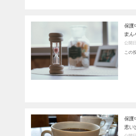
保護
まん
公開
この
保護
思い
公開