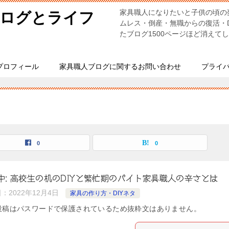
家具職人になりたいと子供の頃の
ブログとライフ
ムレス・倒産・無職からの復活・
たブログ1500ページほど消えて
プロフィール
家具職人ブログに関するお問い合わせ
プライ
0
0
中: 高校生の机のDIYと繁忙期のバイト家具職人の辛さとは
日：
2022年12月4日
家具の作り方・DIYネタ
投稿はパスワードで保護されているため抜粋文はありません。