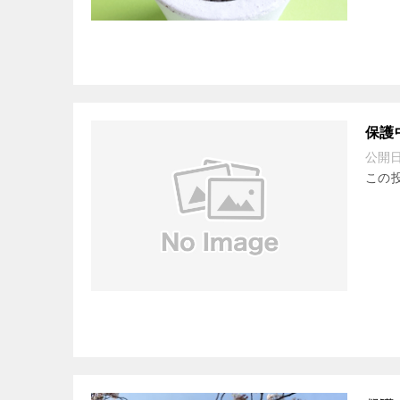
保護
公開
この