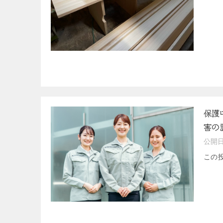
保護
害の
公開
この