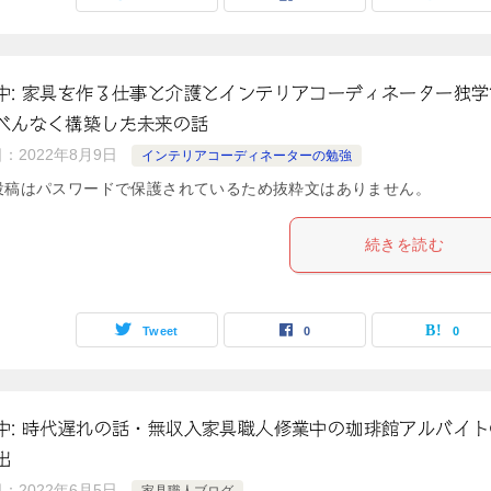
中: 家具を作る仕事と介護とインテリアコーディネーター独学
べんなく構築した未来の話
日：
2022年8月9日
インテリアコーディネーターの勉強
投稿はパスワードで保護されているため抜粋文はありません。
続きを読む
Tweet
0
0
中: 時代遅れの話・無収入家具職人修業中の珈琲館アルバイト
出
日：
2022年6月5日
家具職人ブログ