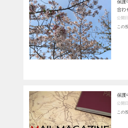
保護
合わ
公開
この
保護
公開
この