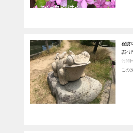
保護
識な
公開
この