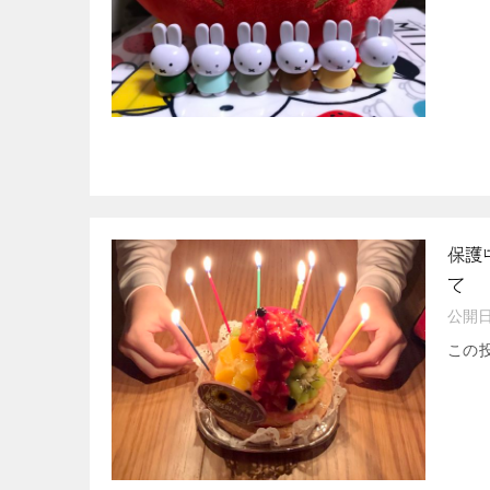
保護
て
公開
この