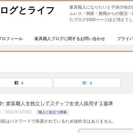
家具職人になりたいと子供の頃の
ブログとライフ
ムレス・倒産・無職からの復活・
たブログ1500ページほど消えて
プロフィール
家具職人ブログに関するお問い合わせ
プライ
0
0
中: 家具職人を独立してスタッフを求人採用する基準
日：
2021年3月9日
職人に役立つ情報
投稿はパスワードで保護されているため抜粋文はありません。