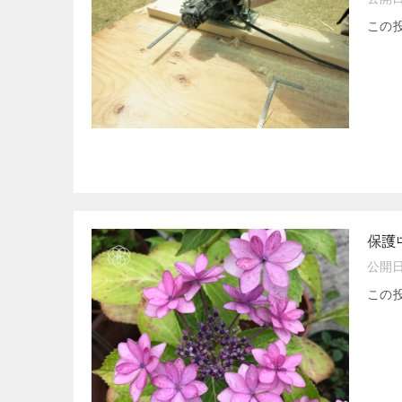
この
保護
公開
この