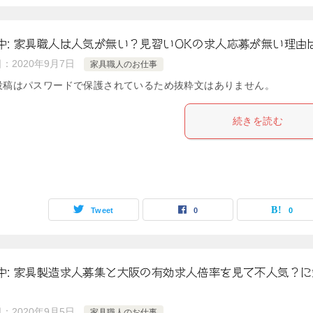
中: 家具職人は人気が無い？見習いOKの求人応募が無い理由
日：
2020年9月7日
家具職人のお仕事
投稿はパスワードで保護されているため抜粋文はありません。
続きを読む
Tweet
0
0
中: 家具製造求人募集と大阪の有効求人倍率を見て不人気？に
日：
2020年9月5日
家具職人のお仕事