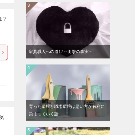
は？
家具職人への道17～衝撃の事実～
育った環境と職場環境は悪い方が有利に
染まっていく話
気