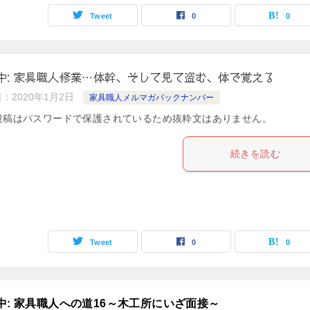
Tweet
0
0
中: 家具職人修業…体幹、そして見て盗む、体で覚える
日：
2020年1月2日
家具職人メルマガバックナンバー
投稿はパスワードで保護されているため抜粋文はありません。
続きを読む
Tweet
0
0
中: 家具職人への道16～木工所にいざ面接～