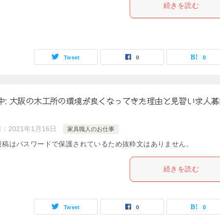
続きを読む
Tweet
0
0
中: 大阪の木工所の環境が良くなってきた理由と見習い求人募
日：
2021年1月16日
家具職人のお仕事
投稿はパスワードで保護されているため抜粋文はありません。
続きを読む
Tweet
0
0