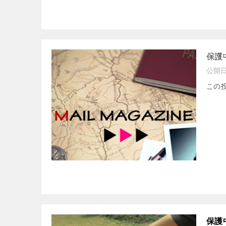
保護
公開
この
保護