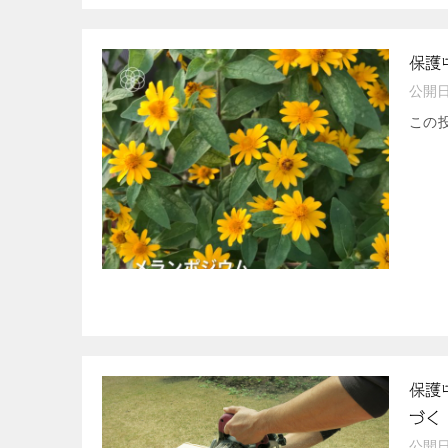
保護
公開
この
保護
づく
公開