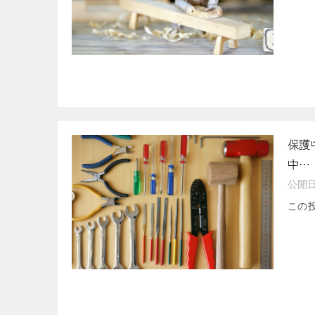
保護
中…
公開
この