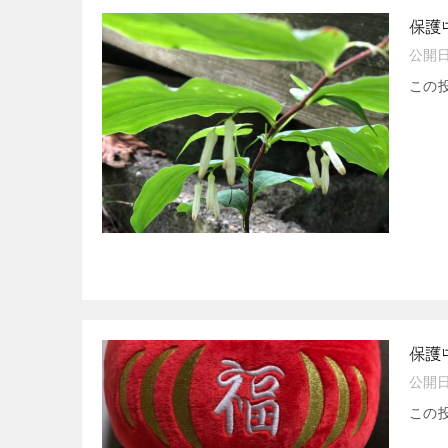
保護
公開
この
保護
公開
この