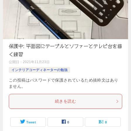
保護中: 平面図にテーブルとソファーとテレビ台を描
く練習
公開日：
2021年11月23日
インテリアコーディネーターの勉強
この投稿はパスワードで保護されているため抜粋文はあり
ません。
続きを読む
Tweet
0
0