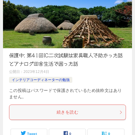
保護中: 第41回IC二次試験は家具職人で助かった話
とアナログ田舎生活で困った話
公開日：
2023年12月4日
インテリアコーディネーターの勉強
この投稿はパスワードで保護されているため抜粋文はあり
ません。
続きを読む
Tweet
0
0