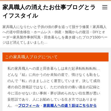
家具職人の消えたお仕事ブログとラ
イフスタイル
家具職人になりたいと子供の頃の夢を追って脱サラ修業！家具職人
への道や田舎移住・ホームレス・倒産・無職からの復活・DIYとオ
ーダー家具製作事例写真・田舎暮らしを書き綴ったブログ1500ペー
ジほど消えてしまいました…
この家具職人ブログについて
私の家具職人への道と田舎暮らしは未だ起承転転転転転…
どんな『結』に向かうのか未知の道で、情けなくも恥をし
のんで『転』のまましぶとく運営しています。決して成功
者の自己啓発話ではなく、ただの自分の痛い過去の記録と
今に活かせない古い事例・夢が諦められない往生際が悪い
妄想話であり、人にお勧めしている生き方ではありませ
ん。⇒
・
プロフィール
家具職人への道１話はこちらから