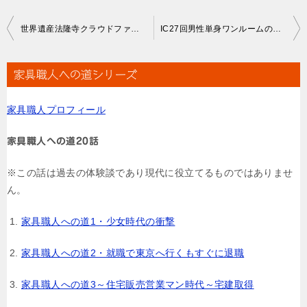
投
世界遺産法隆寺クラウドファンディングー1400年の歴史遺産を未来へー
IC27回男性単身ワンルームのオーダー壁面収納家具について
稿
ナ
家具職人への道シリーズ
ビ
家具職人プロフィール
ゲ
ー
家具職人への道20話
シ
※この話は過去の体験談であり現代に役立てるものではありませ
ョ
ん。
ン
家具職人への道1・少女時代の衝撃
家具職人への道2・就職で東京へ行くもすぐに退職
家具職人への道3～住宅販売営業マン時代～宅建取得