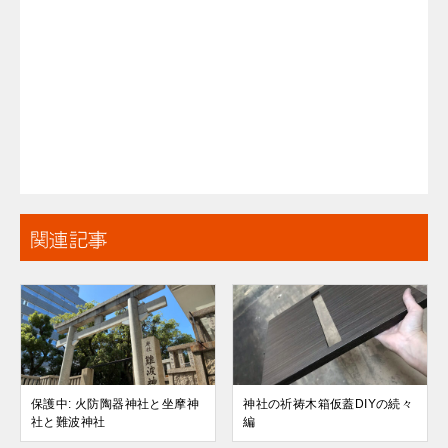
関連記事
保護中: 火防陶器神社と坐摩神
神社の祈祷木箱仮蓋DIYの続々
社と難波神社
編