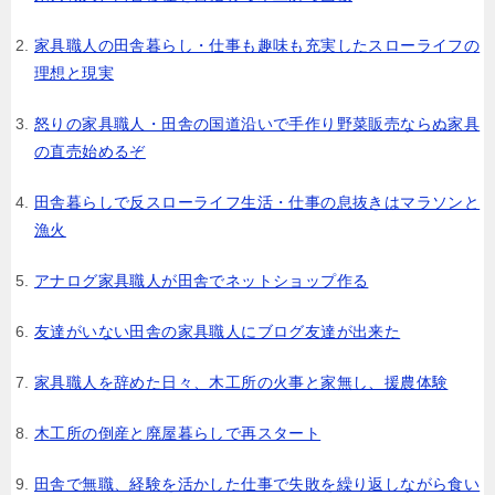
家具職人の田舎暮らし・仕事も趣味も充実したスローライフの
理想と現実
怒りの家具職人・田舎の国道沿いで手作り野菜販売ならぬ家具
の直売始めるぞ
田舎暮らしで反スローライフ生活・仕事の息抜きはマラソンと
漁火
アナログ家具職人が田舎でネットショップ作る
友達がいない田舎の家具職人にブログ友達が出来た
家具職人を辞めた日々、木工所の火事と家無し、援農体験
木工所の倒産と廃屋暮らしで再スタート
田舎で無職、経験を活かした仕事で失敗を繰り返しながら食い