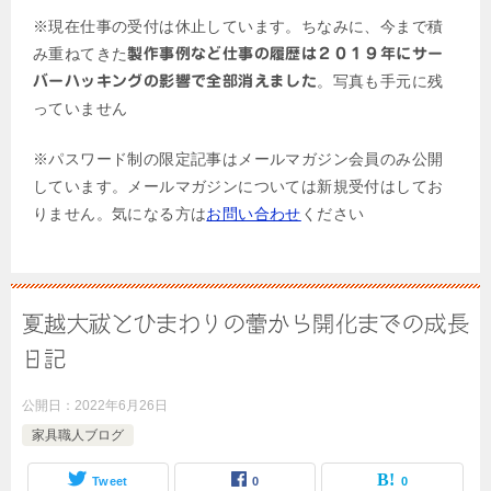
※現在仕事の受付は休止しています。ちなみに、今まで積
み重ねてきた
製作事例など仕事の履歴は２０１９年にサー
。写真も手元に残
バーハッキングの影響で全部消えました
っていません
※パスワード制の限定記事はメールマガジン会員のみ公開
しています。メールマガジンについては新規受付はしてお
りません。気になる方は
お問い合わせ
ください
夏越大祓とひまわりの蕾から開化までの成長
日記
公開日：
2022年6月26日
家具職人ブログ
Tweet
0
0