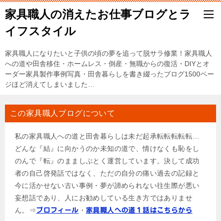
家具職人の消えたお仕事ブログとラ
イフスタイル
家具職人になりたいと子供の頃の夢を追って脱サラ修業！家具職人
への道や田舎移住・ホームレス・倒産・無職からの復活・DIYとオ
ーダー家具製作事例写真・田舎暮らしを書き綴ったブログ1500ペー
ジほど消えてしまいました…
この家具職人ブログについて
私の家具職人への道と田舎暮らしは未だ起承転転転転転…
どんな『結』に向かうのか未知の道で、情けなくも恥をし
のんで『転』のまましぶとく運営しています。決して成功
者の自己啓発話ではなく、ただの自分の痛い過去の記録と
今に活かせない古い事例・夢が諦められない往生際が悪い
妄想話であり、人にお勧めしている生き方ではありませ
ん。⇒
・
プロフィール
家具職人への道１話はこちらから