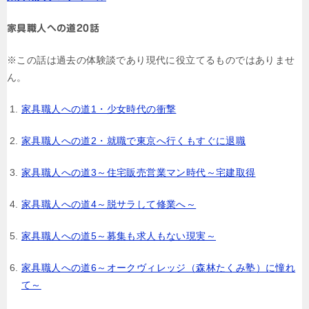
ゲ
ー
家具職人への道20話
シ
※この話は過去の体験談であり現代に役立てるものではありませ
ョ
ん。
ン
家具職人への道1・少女時代の衝撃
家具職人への道2・就職で東京へ行くもすぐに退職
家具職人への道3～住宅販売営業マン時代～宅建取得
家具職人への道4～脱サラして修業へ～
家具職人への道5～募集も求人もない現実～
家具職人への道6～オークヴィレッジ（森林たくみ塾）に憧れ
て～