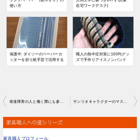
使い方
在宅ワークデスク)
保護中: ダイソーのペーパーカ
職人の熱中症対策に100均グッ
ッターを折り紙手芸で活用する
ズで手作りアイスノンバンド
投
発達障害の人と働く際にも参考になる、理解して気持ちを楽にする本
サンリオキャラクターのマスコットフェルト小物・ハンドメイドで社会復帰
稿
ナ
家具職人への道シリーズ
ビ
家具職人プロフィール