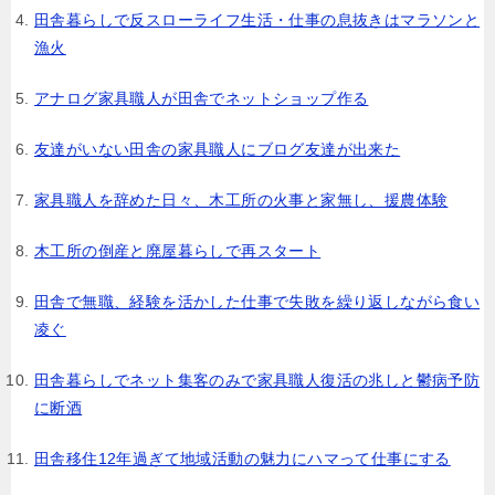
田舎暮らしで反スローライフ生活・仕事の息抜きはマラソンと
漁火
アナログ家具職人が田舎でネットショップ作る
友達がいない田舎の家具職人にブログ友達が出来た
家具職人を辞めた日々、木工所の火事と家無し、援農体験
木工所の倒産と廃屋暮らしで再スタート
田舎で無職、経験を活かした仕事で失敗を繰り返しながら食い
凌ぐ
田舎暮らしでネット集客のみで家具職人復活の兆しと鬱病予防
に断酒
田舎移住12年過ぎて地域活動の魅力にハマって仕事にする