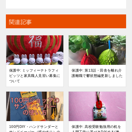
関連記事
保護中: ミッフィーテトラフィ
保護中: 第13話・田舎を離れ介
ビッツと家具職人見習い募集に
護離職で鬱状態編更新しました
ついて
100円DIY・ハンドサンダーと
保護中: 高校受験勉強用の机を
サンドペーパー（紙やすり）の
人間工学に基づきDIYする(兼