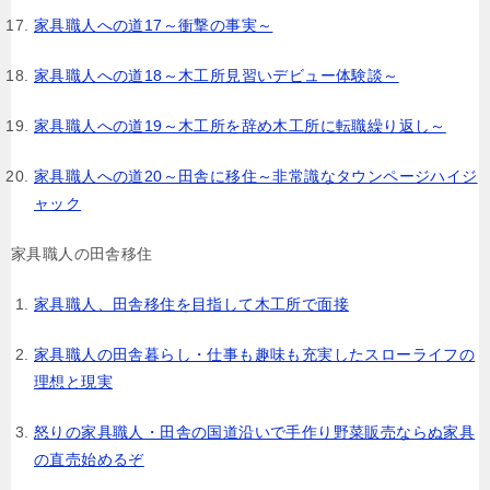
家具職人への道17～衝撃の事実～
家具職人への道18～木工所見習いデビュー体験談～
家具職人への道19～木工所を辞め木工所に転職繰り返し～
家具職人への道20～田舎に移住～非常識なタウンページハイジ
ャック
家具職人の田舎移住
家具職人、田舎移住を目指して木工所で面接
家具職人の田舎暮らし・仕事も趣味も充実したスローライフの
理想と現実
怒りの家具職人・田舎の国道沿いで手作り野菜販売ならぬ家具
の直売始めるぞ