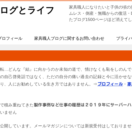
家具職人になりたいと子供の頃の
ブログとライフ
ムレス・倒産・無職からの復活・
たブログ1500ページほど消えて
プロフィール
家具職人ブログに関するお問い合わせ
プライ
転…どんな『結』に向かうのか未知の道で、情けなくも恥をしのんで
の自己啓発話ではなく、ただの自分の痛い過去の記録と今に活かせな
り、人にお勧めしている生き方ではありません。⇒
・
プロフィール
家
で積み重ねてきた
製作事例など仕事の履歴は２０１９年にサーバーハ
いません
公開しています。メールマガジンについては新規受付はしておりませ