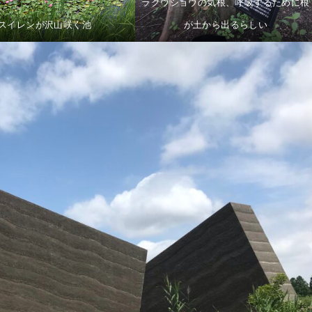
ラクウショウの気根、呼吸するために根
スイレンが沢山咲く池
が土から出るらしい