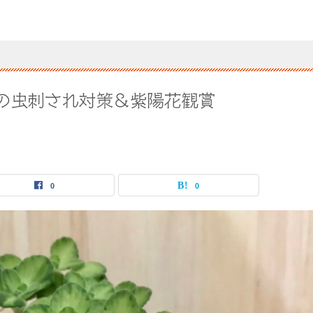
の虫刺され対策＆紫陽花観賞
0
0