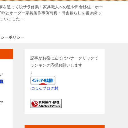
夢を追って脱サラ修業！家具職人への道や田舎移住・ホー
DIYとオーダー家具製作事例写真・田舎暮らしを書き綴っ
しまいました…
バシーポリシー
記事がお役に立てばバナークリックで
ランキング応援お願いします
↓
い
具
にほんブログ村
ッ