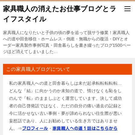
家具職人の消えたお仕事ブログとラ
イフスタイル
家具職人になりたいと子供の頃の夢を追って脱サラ修業！家具職人
への道や田舎移住・ホームレス・倒産・無職からの復活・DIYとオ
ーダー家具製作事例写真・田舎暮らしを書き綴ったブログ1500ペー
ジほど消えてしまいました…
この家具職人ブログについて
私の家具職人への道と田舎暮らしは未だ起承転転転転転…
どんな『結』に向かうのか未知の道で、情けなくも恥をし
のんで『転』のまましぶとく運営しています。決して成功
者の自己啓発話ではなく、ただの自分の痛い過去の記録と
今に活かせない古い事例・夢が諦められない往生際が悪い
妄想話であり、人にお勧めしている生き方ではありませ
ん。⇒
・
プロフィール
家具職人への道１話はこちらから