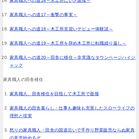
家具職人への道16～木工所にいざ面接～
家具職人への道17～衝撃の事実～
家具職人への道18～木工所見習いデビュー体験談～
家具職人への道19～木工所を辞め木工所に転職繰り返し～
家具職人への道20～田舎に移住～非常識なタウンページハイジ
ャック
家具職人の田舎移住
家具職人、田舎移住を目指して木工所で面接
家具職人の田舎暮らし・仕事も趣味も充実したスローライフの
理想と現実
怒りの家具職人・田舎の国道沿いで手作り野菜販売ならぬ家具
の直売始めるぞ