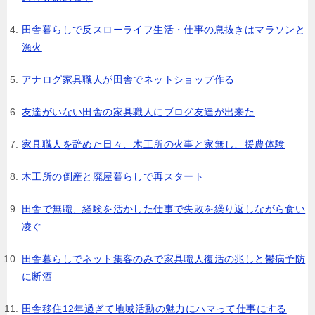
田舎暮らしで反スローライフ生活・仕事の息抜きはマラソンと
漁火
アナログ家具職人が田舎でネットショップ作る
友達がいない田舎の家具職人にブログ友達が出来た
家具職人を辞めた日々、木工所の火事と家無し、援農体験
木工所の倒産と廃屋暮らしで再スタート
田舎で無職、経験を活かした仕事で失敗を繰り返しながら食い
凌ぐ
田舎暮らしでネット集客のみで家具職人復活の兆しと鬱病予防
に断酒
田舎移住12年過ぎて地域活動の魅力にハマって仕事にする