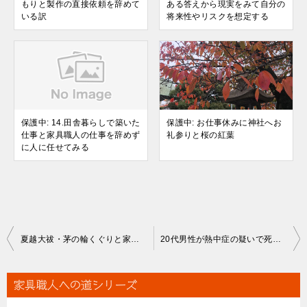
もりと製作の直接依頼を辞めて
ある答えから現実をみて自分の
いる訳
将来性やリスクを想定する
保護中: 14.田舎暮らしで築いた
保護中: お仕事休みに神社へお
仕事と家具職人の仕事を辞めず
礼参りと桜の紅葉
に人に任せてみる
投
夏越大祓・茅の輪くぐりと家具業界のコロナの影響？閑散期？
20代男性が熱中症の疑いで死亡…猛暑で仕事の士気が奪われる
稿
ナ
家具職人への道シリーズ
ビ