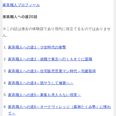
家具職人プロフィール
ゲ
ー
家具職人への道20話
シ
※この話は過去の体験談であり現代に役立てるものではありませ
ョ
ん。
ン
家具職人への道1・少女時代の衝撃
家具職人への道2・就職で東京へ行くもすぐに退職
家具職人への道3～住宅販売営業マン時代～宅建取得
家具職人への道4～脱サラして修業へ～
家具職人への道5～募集も求人もない現実～
家具職人への道6～オークヴィレッジ（森林たくみ塾）に憧れ
て～