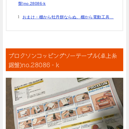
盤)no.28086‐k
おまけ・棚から牡丹餅ならぬ、棚から電動工具…
プロクソンコッピングソーテーブル(卓上糸
鋸盤)no.28086‐k