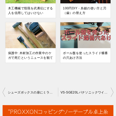
木工機械で怪我を武勇伝にする
100円DIY・糸鋸の使い方と刃
人を信用してはいけない
（歯）の替え方
保護中: 木材加工の作業中のケ
ボール盤を使ったスライド蝶番
ガで死亡というニュースを観て
の穴あけ方法
投
シューズボックスの扉にミラーを貼る方法
VS-SGE20Lパナソニックワイヤレスモニター付テレビドアホンの取付
稿
ナ
“PROXXONコッピングソーテーブル卓上糸