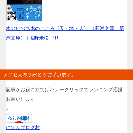
木のいのち木のこころ〈天・地・人〉 （新潮文庫 新
潮文庫） [ 塩野米松 ]PR
アクセスありがとうございます。
記事がお役に立てばバナークリックでランキング応援
お願いします
↓
にほんブログ村