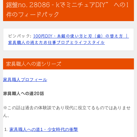
ビ
鋸盤no. 28086‐kでミニチュアDIY” への1
ゲ
件のフィードバック
ー
シ
ピンバック:
100円DIY・糸鋸の使い方と刃（歯）の替え方 ｜
ョ
家具職人の消えたお仕事ブログとライフスタイル
ン
家具職人への道シリーズ
家具職人プロフィール
家具職人への道20話
※この話は過去の体験談であり現代に役立てるものではありませ
ん。
家具職人への道1・少女時代の衝撃