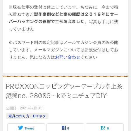
※現在仕事の受付は休止しています。ちなみに、今まで積
み重ねてきた
製作事例など仕事の履歴は２０１９年にサー
。写真も手元に残
バーハッキングの影響で全部消えました
っていません
※パスワード制の限定記事はメールマガジン会員のみ公開
しています。メールマガジンについては新規受付はしてお
りません。気になる方は
お問い合わせ
ください
PROXXONコッピングソーテーブル卓上糸
鋸盤no. 28086‐kでミニチュアDIY
公開日：
2021年7月16日
家具の作り方・DIYネタ
Tweet
0
0