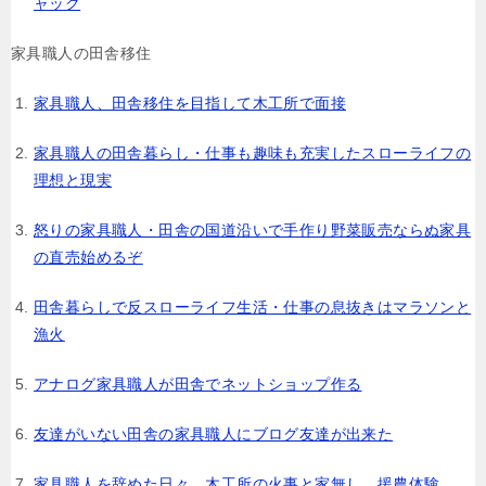
ャック
家具職人の田舎移住
家具職人、田舎移住を目指して木工所で面接
家具職人の田舎暮らし・仕事も趣味も充実したスローライフの
理想と現実
怒りの家具職人・田舎の国道沿いで手作り野菜販売ならぬ家具
の直売始めるぞ
田舎暮らしで反スローライフ生活・仕事の息抜きはマラソンと
漁火
アナログ家具職人が田舎でネットショップ作る
友達がいない田舎の家具職人にブログ友達が出来た
家具職人を辞めた日々、木工所の火事と家無し、援農体験