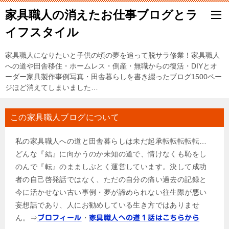
家具職人の消えたお仕事ブログとラ
イフスタイル
家具職人になりたいと子供の頃の夢を追って脱サラ修業！家具職人
への道や田舎移住・ホームレス・倒産・無職からの復活・DIYとオ
ーダー家具製作事例写真・田舎暮らしを書き綴ったブログ1500ペー
ジほど消えてしまいました…
この家具職人ブログについて
私の家具職人への道と田舎暮らしは未だ起承転転転転転…
どんな『結』に向かうのか未知の道で、情けなくも恥をし
のんで『転』のまましぶとく運営しています。決して成功
者の自己啓発話ではなく、ただの自分の痛い過去の記録と
今に活かせない古い事例・夢が諦められない往生際が悪い
妄想話であり、人にお勧めしている生き方ではありませ
ん。⇒
・
プロフィール
家具職人への道１話はこちらから