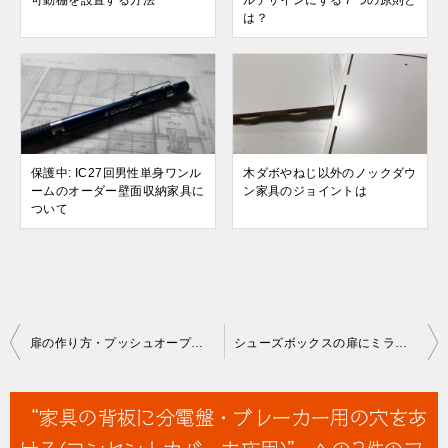
可動棚を設置する方法
ルデザインにする７つの原則と
は？
保護中: IC27回男性単身ワンル
木ダボやねじ以外のノックダウ
ームのオーダー壁面収納家具に
ン家具のジョイントは
ついて
投
扉の作り方・プッシュオープンラッチ式観音開き扉の動作
シューズボックスの扉にミラーを貼る方法
稿
ナ
“家具の背板に分電盤・ブレーカー用の穴をあ
ビ