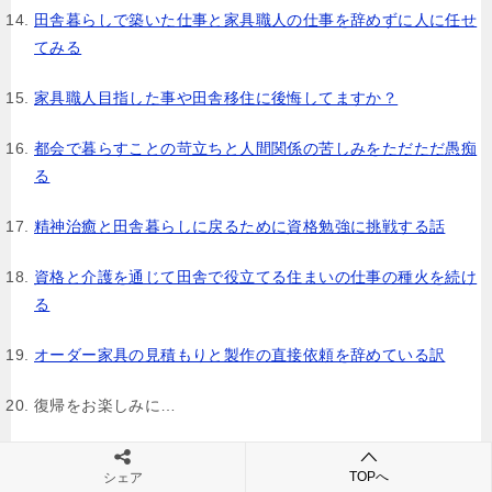
田舎暮らしで築いた仕事と家具職人の仕事を辞めずに人に任せ
てみる
家具職人目指した事や田舎移住に後悔してますか？
都会で暮らすことの苛立ちと人間関係の苦しみをただただ愚痴
る
精神治癒と田舎暮らしに戻るために資格勉強に挑戦する話
資格と介護を通じて田舎で役立てる住まいの仕事の種火を続け
る
オーダー家具の見積もりと製作の直接依頼を辞めている訳
復帰をお楽しみに…
【番外編】
田舎の地域活動の役割を果たせず落ち込む話
TOPへ
シェア