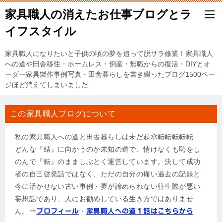
家具職人の消えたお仕事ブログとラ
イフスタイル
家具職人になりたいと子供の頃の夢を追って脱サラ修業！家具職人
への道や田舎移住・ホームレス・倒産・無職からの復活・DIYとオ
ーダー家具製作事例写真・田舎暮らしを書き綴ったブログ1500ペー
ジほど消えてしまいました…
この家具職人ブログについて
私の家具職人への道と田舎暮らしは未だ起承転転転転転…
どんな『結』に向かうのか未知の道で、情けなくも恥をし
のんで『転』のまましぶとく運営しています。決して成功
者の自己啓発話ではなく、ただの自分の痛い過去の記録と
今に活かせない古い事例・夢が諦められない往生際が悪い
妄想話であり、人にお勧めしている生き方ではありませ
ん。⇒
・
プロフィール
家具職人への道１話はこちらから