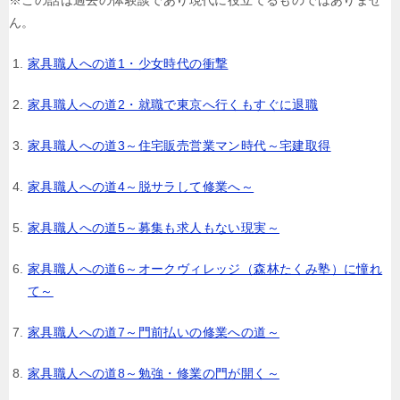
※この話は過去の体験談であり現代に役立てるものではありませ
ん。
家具職人への道1・少女時代の衝撃
家具職人への道2・就職で東京へ行くもすぐに退職
家具職人への道3～住宅販売営業マン時代～宅建取得
家具職人への道4～脱サラして修業へ～
家具職人への道5～募集も求人もない現実～
家具職人への道6～オークヴィレッジ（森林たくみ塾）に憧れ
て～
家具職人への道7～門前払いの修業への道～
家具職人への道8～勉強・修業の門が開く～