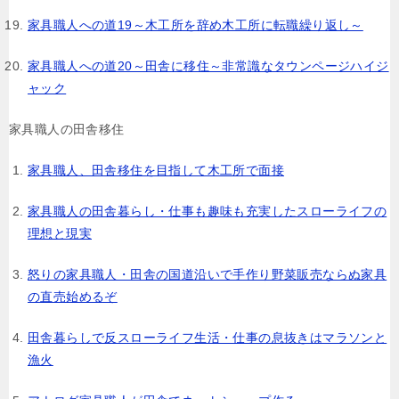
家具職人への道19～木工所を辞め木工所に転職繰り返し～
家具職人への道20～田舎に移住～非常識なタウンページハイジ
ャック
家具職人の田舎移住
家具職人、田舎移住を目指して木工所で面接
家具職人の田舎暮らし・仕事も趣味も充実したスローライフの
理想と現実
怒りの家具職人・田舎の国道沿いで手作り野菜販売ならぬ家具
の直売始めるぞ
田舎暮らしで反スローライフ生活・仕事の息抜きはマラソンと
漁火