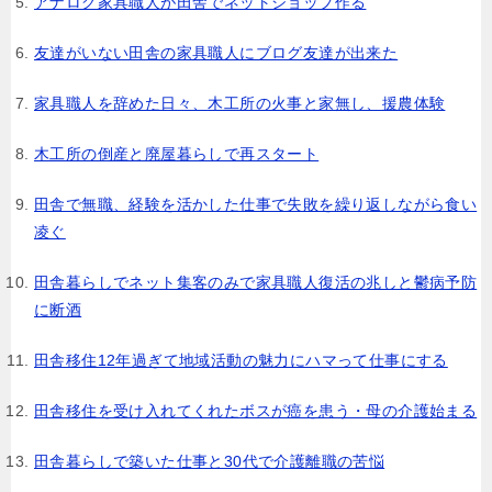
アナログ家具職人が田舎でネットショップ作る
友達がいない田舎の家具職人にブログ友達が出来た
家具職人を辞めた日々、木工所の火事と家無し、援農体験
木工所の倒産と廃屋暮らしで再スタート
田舎で無職、経験を活かした仕事で失敗を繰り返しながら食い
凌ぐ
田舎暮らしでネット集客のみで家具職人復活の兆しと鬱病予防
に断酒
田舎移住12年過ぎて地域活動の魅力にハマって仕事にする
田舎移住を受け入れてくれたボスが癌を患う・母の介護始まる
田舎暮らしで築いた仕事と30代で介護離職の苦悩