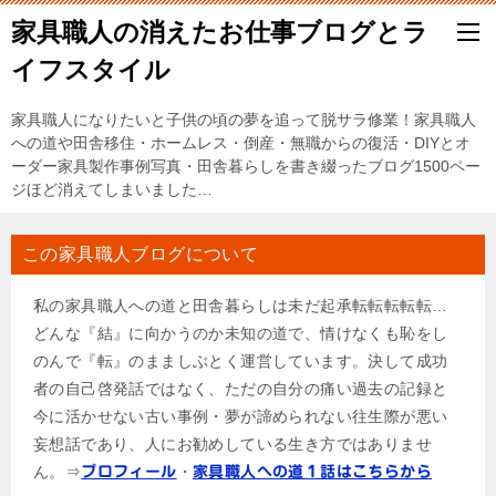
家具職人の消えたお仕事ブログとラ
イフスタイル
家具職人になりたいと子供の頃の夢を追って脱サラ修業！家具職人
への道や田舎移住・ホームレス・倒産・無職からの復活・DIYとオ
ーダー家具製作事例写真・田舎暮らしを書き綴ったブログ1500ペー
ジほど消えてしまいました…
この家具職人ブログについて
私の家具職人への道と田舎暮らしは未だ起承転転転転転…
どんな『結』に向かうのか未知の道で、情けなくも恥をし
のんで『転』のまましぶとく運営しています。決して成功
者の自己啓発話ではなく、ただの自分の痛い過去の記録と
今に活かせない古い事例・夢が諦められない往生際が悪い
妄想話であり、人にお勧めしている生き方ではありませ
ん。⇒
・
プロフィール
家具職人への道１話はこちらから