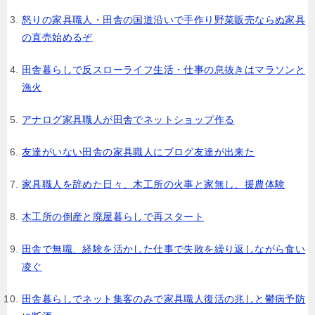
怒りの家具職人・田舎の国道沿いで手作り野菜販売ならぬ家具
の直売始めるぞ
田舎暮らしで反スローライフ生活・仕事の息抜きはマラソンと
漁火
アナログ家具職人が田舎でネットショップ作る
友達がいない田舎の家具職人にブログ友達が出来た
家具職人を辞めた日々、木工所の火事と家無し、援農体験
木工所の倒産と廃屋暮らしで再スタート
田舎で無職、経験を活かした仕事で失敗を繰り返しながら食い
凌ぐ
田舎暮らしでネット集客のみで家具職人復活の兆しと鬱病予防