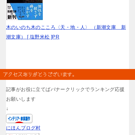
木のいのち木のこころ〈天・地・人〉 （新潮文庫 新
潮文庫） [ 塩野米松 ]PR
アクセスありがとうございます。
記事がお役に立てばバナークリックでランキング応援
お願いします
↓
にほんブログ村