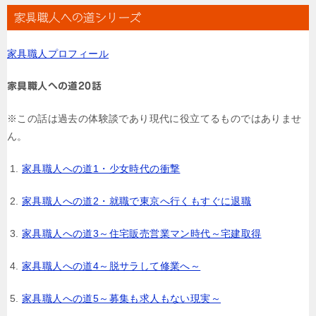
ナ
家具職人への道シリーズ
ビ
家具職人プロフィール
ゲ
ー
家具職人への道20話
シ
※この話は過去の体験談であり現代に役立てるものではありませ
ョ
ん。
ン
家具職人への道1・少女時代の衝撃
家具職人への道2・就職で東京へ行くもすぐに退職
家具職人への道3～住宅販売営業マン時代～宅建取得
家具職人への道4～脱サラして修業へ～
家具職人への道5～募集も求人もない現実～