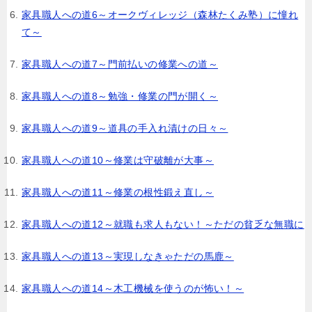
家具職人への道6～オークヴィレッジ（森林たくみ塾）に憧れ
て～
家具職人への道7～門前払いの修業への道～
家具職人への道8～勉強・修業の門が開く～
家具職人への道9～道具の手入れ漬けの日々～
家具職人への道10～修業は守破離が大事～
家具職人への道11～修業の根性鍛え直し～
家具職人への道12～就職も求人もない！～ただの貧乏な無職に
家具職人への道13～実現しなきゃただの馬鹿～
家具職人への道14～木工機械を使うのが怖い！～