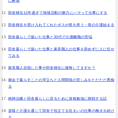
に断酒
田舎移住12年過ぎて地域活動の魅力にハマって仕事にする
田舎移住を受け入れてくれたボスが癌を患う・母の介護始まる
田舎暮らしで築いた仕事と30代で介護離職の苦悩
田舎暮らしで築いた仕事と家具職人の仕事を辞めずに人に任せ
てみる
家具職人目指した事や田舎移住に後悔してますか？
都会で暮らすことの苛立ちと人間関係の苦しみをただただ愚痴
る
精神治癒と田舎暮らしに戻るために資格勉強に挑戦する話
資格と介護を通じて田舎で役立てる住まいの仕事の種火を続け
る