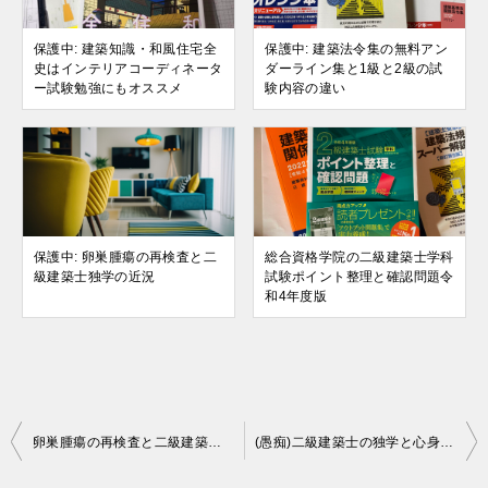
保護中: 建築知識・和風住宅全
保護中: 建築法令集の無料アン
史はインテリアコーディネータ
ダーライン集と1級と2級の試
ー試験勉強にもオススメ
験内容の違い
保護中: 卵巣腫瘍の再検査と二
総合資格学院の二級建築士学科
級建築士独学の近況
試験ポイント整理と確認問題令
和4年度版
投
卵巣腫瘍の再検査と二級建築士独学の近況
(愚痴)二級建築士の独学と心身息切れしそうな仕事環境のはざまで。
稿