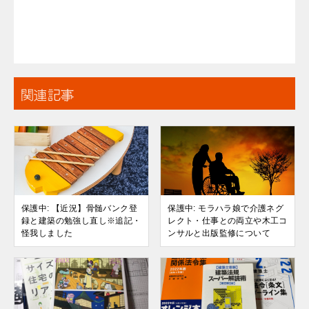
関連記事
保護中: 【近況】骨髄バンク登
保護中: モラハラ娘で介護ネグ
録と建築の勉強し直し※追記・
レクト・仕事との両立や木工コ
怪我しました
ンサルと出版監修について