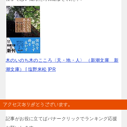
木のいのち木のこころ〈天・地・人〉 （新潮文庫 新
潮文庫） [ 塩野米松 ]PR
アクセスありがとうございます。
記事がお役に立てばバナークリックでランキング応援