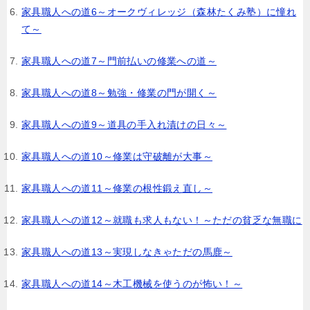
家具職人への道6～オークヴィレッジ（森林たくみ塾）に憧れ
て～
家具職人への道7～門前払いの修業への道～
家具職人への道8～勉強・修業の門が開く～
家具職人への道9～道具の手入れ漬けの日々～
家具職人への道10～修業は守破離が大事～
家具職人への道11～修業の根性鍛え直し～
家具職人への道12～就職も求人もない！～ただの貧乏な無職に
家具職人への道13～実現しなきゃただの馬鹿～
家具職人への道14～木工機械を使うのが怖い！～