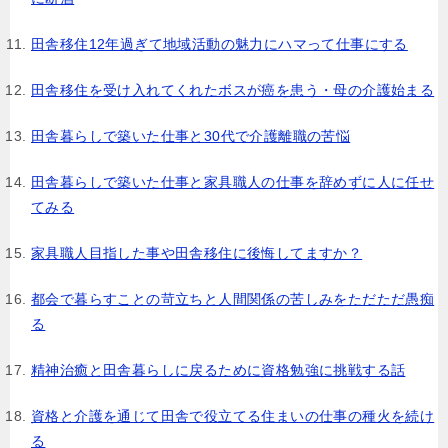
田舎移住12年過ぎて地域活動の魅力にハマって仕事にする
田舎移住を受け入れてくれたボスが癌を患う・母の介護始まる
田舎暮らしで築いた仕事と30代で介護離職の苦悩
田舎暮らしで築いた仕事と家具職人の仕事を辞めずに人に任せ
てみる
家具職人目指した事や田舎移住に後悔してますか？
都会で暮らすことの苛立ちと人間関係の苦しみをただただ愚痴
る
精神治癒と田舎暮らしに戻るために資格勉強に挑戦する話
資格と介護を通じて田舎で役立てる住まいの仕事の種火を続け
る