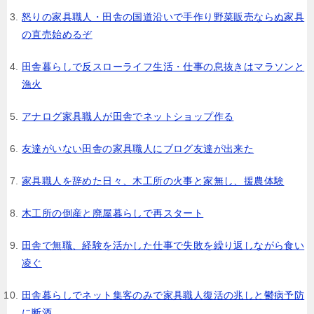
怒りの家具職人・田舎の国道沿いで手作り野菜販売ならぬ家具
の直売始めるぞ
田舎暮らしで反スローライフ生活・仕事の息抜きはマラソンと
漁火
アナログ家具職人が田舎でネットショップ作る
友達がいない田舎の家具職人にブログ友達が出来た
家具職人を辞めた日々、木工所の火事と家無し、援農体験
木工所の倒産と廃屋暮らしで再スタート
田舎で無職、経験を活かした仕事で失敗を繰り返しながら食い
凌ぐ
田舎暮らしでネット集客のみで家具職人復活の兆しと鬱病予防
に断酒