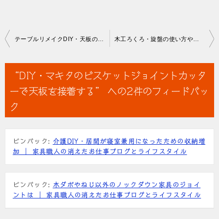
投
テーブルリメイクDIY・天板の下に引き出しを付ける方法
木工ろくろ・旋盤の使い方や木の器の作り方を学ぶ
稿
ナ
“DIY・マキタのビスケットジョイントカッタ
ビ
ーで天板を接着する” への2件のフィードバッ
ゲ
ク
ー
シ
ピンバック:
介護DIY・居間が寝室兼用になったための収納増
ョ
加 ｜ 家具職人の消えたお仕事ブログとライフスタイル
ン
ピンバック:
木ダボやねじ以外のノックダウン家具のジョイ
ントは ｜ 家具職人の消えたお仕事ブログとライフスタイル