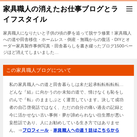
家具職人の消えたお仕事ブログとラ
イフスタイル
家具職人になりたいと子供の頃の夢を追って脱サラ修業！家具職人
への道や田舎移住・ホームレス・倒産・無職からの復活・DIYとオ
ーダー家具製作事例写真・田舎暮らしを書き綴ったブログ1500ペー
ジほど消えてしまいました…
この家具職人ブログについて
私の家具職人への道と田舎暮らしは未だ起承転転転転転…
どんな『結』に向かうのか未知の道で、情けなくも恥をし
のんで『転』のまましぶとく運営しています。決して成功
者の自己啓発話ではなく、ただの自分の痛い過去の記録と
今に活かせない古い事例・夢が諦められない往生際が悪い
妄想話であり、人にお勧めしている生き方ではありませ
ん。⇒
・
プロフィール
家具職人への道１話はこちらから