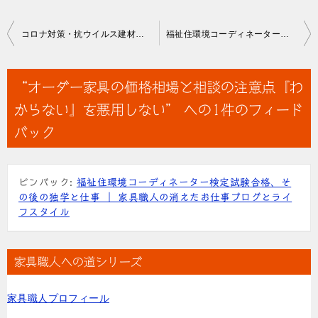
投
コロナ対策・抗ウイルス建材のウイルテクトを使用した家具製作について
福祉住環境コーディネーター検定試験合格、その後の独学と仕事
稿
ナ
“オーダー家具の価格相場と相談の注意点『わ
ビ
からない』を悪用しない” への1件のフィード
ゲ
バック
ー
シ
ピンバック:
福祉住環境コーディネーター検定試験合格、そ
ョ
の後の独学と仕事 ｜ 家具職人の消えたお仕事ブログとライ
ン
フスタイル
家具職人への道シリーズ
家具職人プロフィール