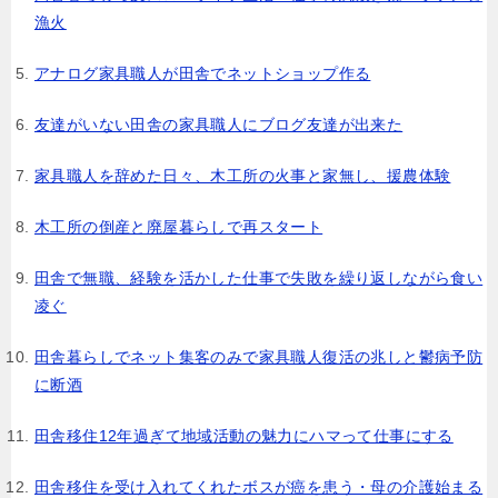
漁火
アナログ家具職人が田舎でネットショップ作る
友達がいない田舎の家具職人にブログ友達が出来た
家具職人を辞めた日々、木工所の火事と家無し、援農体験
木工所の倒産と廃屋暮らしで再スタート
田舎で無職、経験を活かした仕事で失敗を繰り返しながら食い
凌ぐ
田舎暮らしでネット集客のみで家具職人復活の兆しと鬱病予防
に断酒
田舎移住12年過ぎて地域活動の魅力にハマって仕事にする
田舎移住を受け入れてくれたボスが癌を患う・母の介護始まる