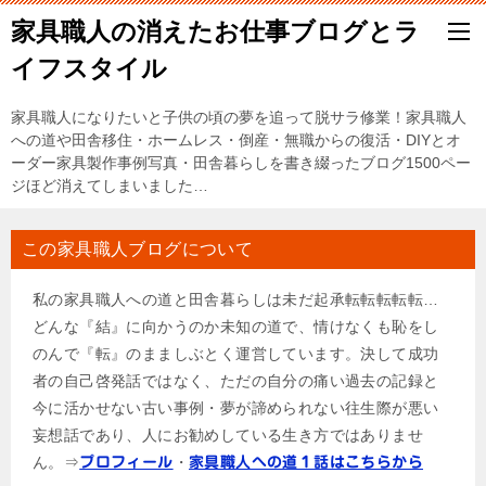
家具職人の消えたお仕事ブログとラ
イフスタイル
家具職人になりたいと子供の頃の夢を追って脱サラ修業！家具職人
への道や田舎移住・ホームレス・倒産・無職からの復活・DIYとオ
ーダー家具製作事例写真・田舎暮らしを書き綴ったブログ1500ペー
ジほど消えてしまいました…
この家具職人ブログについて
私の家具職人への道と田舎暮らしは未だ起承転転転転転…
どんな『結』に向かうのか未知の道で、情けなくも恥をし
のんで『転』のまましぶとく運営しています。決して成功
者の自己啓発話ではなく、ただの自分の痛い過去の記録と
今に活かせない古い事例・夢が諦められない往生際が悪い
妄想話であり、人にお勧めしている生き方ではありませ
ん。⇒
・
プロフィール
家具職人への道１話はこちらから