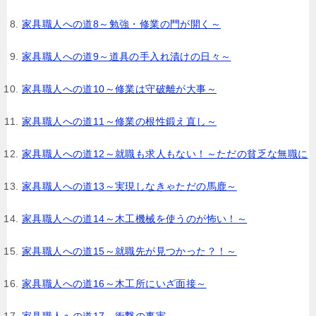
家具職人への道8～勉強・修業の門が開く～
家具職人への道9～道具の手入れ漬けの日々～
家具職人への道10～修業は守破離が大事～
家具職人への道11～修業の根性鍛え直し～
家具職人への道12～就職も求人もない！～ただの貧乏な無職に
家具職人への道13～実現しなきゃただの馬鹿～
家具職人への道14～木工機械を使うのが怖い！～
家具職人への道15～就職先が見つかった？！～
家具職人への道16～木工所にいざ面接～
家具職人への道17～衝撃の事実～