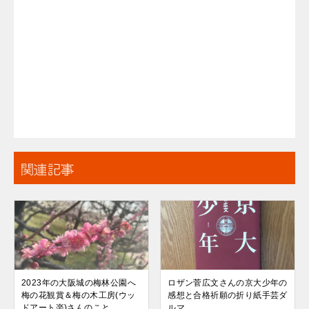
関連記事
2023年の大阪城の梅林公園へ
ロザン菅広文さんの京大少年の
梅の花観賞＆梅の木工房(ウッ
感想と合格祈願の折り紙手芸ダ
ドアート楽)さんのこと
ルマ