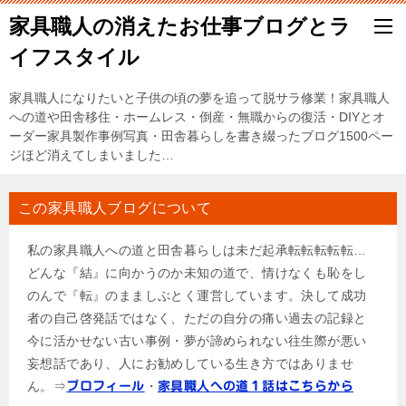
家具職人の消えたお仕事ブログとラ
イフスタイル
家具職人になりたいと子供の頃の夢を追って脱サラ修業！家具職人
への道や田舎移住・ホームレス・倒産・無職からの復活・DIYとオ
ーダー家具製作事例写真・田舎暮らしを書き綴ったブログ1500ペー
ジほど消えてしまいました…
この家具職人ブログについて
私の家具職人への道と田舎暮らしは未だ起承転転転転転…
どんな『結』に向かうのか未知の道で、情けなくも恥をし
のんで『転』のまましぶとく運営しています。決して成功
者の自己啓発話ではなく、ただの自分の痛い過去の記録と
今に活かせない古い事例・夢が諦められない往生際が悪い
妄想話であり、人にお勧めしている生き方ではありませ
ん。⇒
・
プロフィール
家具職人への道１話はこちらから