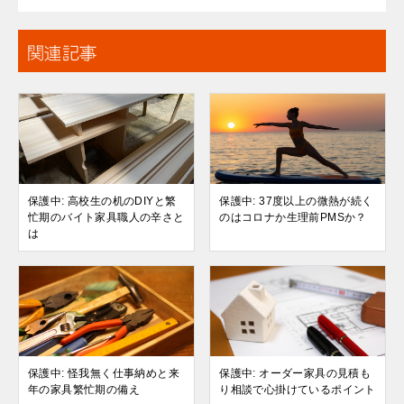
関連記事
保護中: 高校生の机のDIYと繁
保護中: 37度以上の微熱が続く
忙期のバイト家具職人の辛さと
のはコロナか生理前PMSか？
は
保護中: 怪我無く仕事納めと来
保護中: オーダー家具の見積も
年の家具繁忙期の備え
り相談で心掛けているポイント