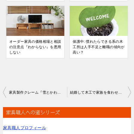
オーダー家具の価格相場と相談
保護中: 慣れたらできる系の木
の注意点『わからない』を悪用
工所は人手不足と離職の傾向が
しない
高い？
投
家具製作クレーム『雪とかわけわからん言い訳するな！』
結婚して木工で家族を食わせていけるのがプロだといわれた
稿
ナ
家具職人への道シリーズ
ビ
家具職人プロフィール
ゲ