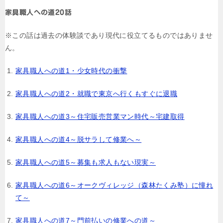
ー
家具職人への道20話
シ
※この話は過去の体験談であり現代に役立てるものではありませ
ョ
ん。
ン
家具職人への道1・少女時代の衝撃
家具職人への道2・就職で東京へ行くもすぐに退職
家具職人への道3～住宅販売営業マン時代～宅建取得
家具職人への道4～脱サラして修業へ～
家具職人への道5～募集も求人もない現実～
家具職人への道6～オークヴィレッジ（森林たくみ塾）に憧れ
て～
家具職人への道7～門前払いの修業への道～