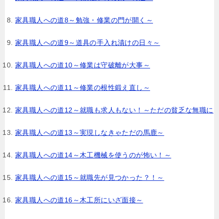
家具職人への道8～勉強・修業の門が開く～
家具職人への道9～道具の手入れ漬けの日々～
家具職人への道10～修業は守破離が大事～
家具職人への道11～修業の根性鍛え直し～
家具職人への道12～就職も求人もない！～ただの貧乏な無職に
家具職人への道13～実現しなきゃただの馬鹿～
家具職人への道14～木工機械を使うのが怖い！～
家具職人への道15～就職先が見つかった？！～
家具職人への道16～木工所にいざ面接～