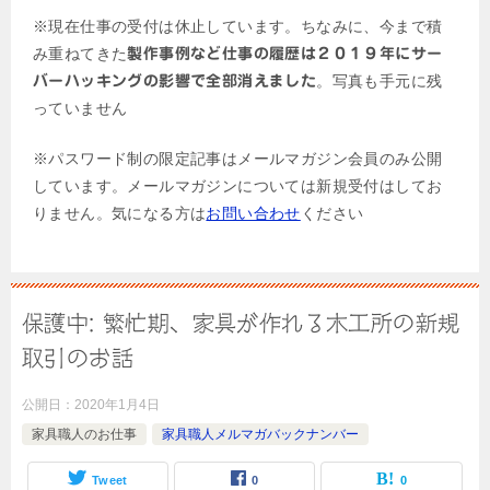
※現在仕事の受付は休止しています。ちなみに、今まで積
み重ねてきた
製作事例など仕事の履歴は２０１９年にサー
。写真も手元に残
バーハッキングの影響で全部消えました
っていません
※パスワード制の限定記事はメールマガジン会員のみ公開
しています。メールマガジンについては新規受付はしてお
りません。気になる方は
お問い合わせ
ください
保護中: 繁忙期、家具が作れる木工所の新規
取引のお話
公開日：
2020年1月4日
家具職人のお仕事
家具職人メルマガバックナンバー
Tweet
0
0