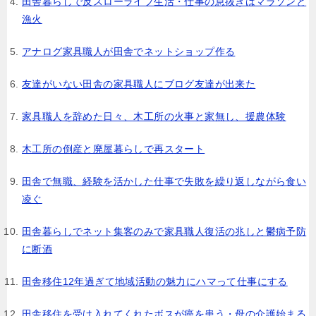
田舎暮らしで反スローライフ生活・仕事の息抜きはマラソンと
漁火
アナログ家具職人が田舎でネットショップ作る
友達がいない田舎の家具職人にブログ友達が出来た
家具職人を辞めた日々、木工所の火事と家無し、援農体験
木工所の倒産と廃屋暮らしで再スタート
田舎で無職、経験を活かした仕事で失敗を繰り返しながら食い
凌ぐ
田舎暮らしでネット集客のみで家具職人復活の兆しと鬱病予防
に断酒
田舎移住12年過ぎて地域活動の魅力にハマって仕事にする
田舎移住を受け入れてくれたボスが癌を患う・母の介護始まる